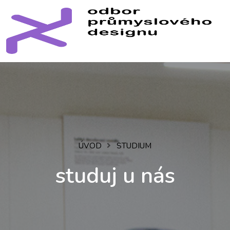
ÚVOD
STUDIUM
studuj u nás