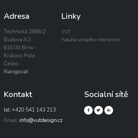
Adresa
Linky
Technická 2896/2
VUT
Budova A3
Fakulta strojního inženýrství
616 00 Brno -
Královo Pole
Česko
Navigovat
Kontakt
Socialní sítě
tel: +420 541 143 213
Email:
info@vutdesign.cz